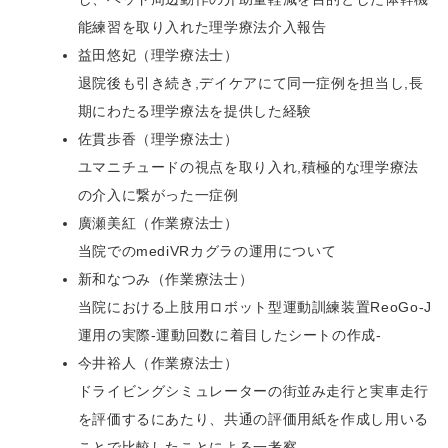
能練習を取り入れた理学療法介入報告
益田悠妃（理学療法士）
退院後も引き続き,デイケアにて同一症例を担当し,長
期にわたる理学療法を提供した経験
佐貫歩香（理学療法士）
ユマニチュードの視点を取り入れ,積極的な理学療法
の介入に繋がった一症例
廣瀬美紅（作業療法士）
当院でのmediVRカグラの運用について
新和なつみ（作業療法士）
当院における上肢用ロボット型運動訓練装置ReoGo-J
運用の実際‐運動回数に着目したシートの作成‐
今井裕人（作業療法士）
ドライビングシミュレーターの街並み走行と実車走行
を評価するにあたり、共通の評価用紙を作成し用いる
ことで比較したことによる一考察