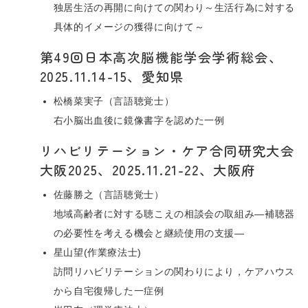
独居生活の再開に向けての関わり～生活行為に対する
具体的イメージの獲得に向けて～
第49回日本高次脳機能学会学術総会、
2025.11.14-15、愛知県
松橋菜実子（言語聴覚士）
右小脳出血後に鏡像書字を認めた一例
リハビリテーション・ケア合同研究大会
大阪2025、2025.11.21-22、大阪府
佐藤勝之（言語聴覚士）
地域高齢者に対する聴こえの相談会の取組み―補聴器
の必要性を考える機会と継続使用の支援―
星山望(作業療法士)
訪問リハビリテーションの関わりにより，ケアハウス
から自宅復帰した一症例