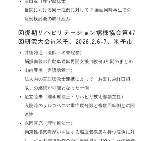
岩田友（理学療法士）
当院における同一症例に対して 2 画面同時再生での
症例検討会の取り組み
回復期リハビリテーション病棟協会第47
回研究大会in米子、2026.2.6-7、米子市
井後雅之（医師・名誉院長）
脳損傷後の自動車運転再開支援自験例3年間のまとめ
山内亜美（言語聴覚士）
法人内の言語聴覚士連携によって「お楽しみ経口摂
取」の継続が可能となった一例
足立睦未（理学療法士・リハビリ技術部副主任）
入院時のサルコペニア重症度分類と複数回転倒との関
連性
永岡直充（理学療法士）
拘束性換気障がいを呈する脳血管疾患を持つ症例に対
し、ベッド周辺動作の介助量軽減を目的とした体幹機