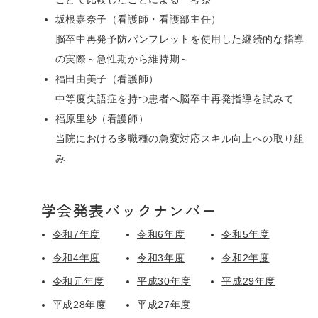
坂根嘉奈子（看護師・看護部主任）
脳卒中再発予防パンフレットを使用した継続的な指導
の実際～急性期から維持期～
福田由美子（看護師）
中等度失語症を持つ患者へ脳卒中再発指導を試みて
福原里紗（看護師）
当院における多職種の急変対応スキル向上への取り組
み
学会発表バックナンバー
令和7年度
令和6年度
令和5年度
令和4年度
令和3年度
令和2年度
令和元年度
平成30年度
平成29年度
平成28年度
平成27年度