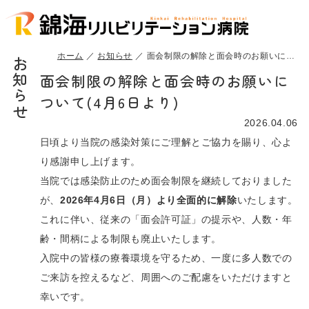
ホーム
お知らせ
面会制限の解除と面会時のお願いについて(4月6日より)
お知らせ
面会制限の解除と面会時のお願いに
ついて(4月6日より)
2026.04.06
日頃より当院の感染対策にご理解とご協力を賜り、心よ
り感謝申し上げます。
当院では感染防止のため面会制限を継続しておりました
が、
2026
年
4
月
6
日（月）より全面的に解除
いたします。
これに伴い、従来の「面会許可証」の提示や、人数・年
齢・間柄による制限も廃止いたします。
入院中の皆様の療養環境を守るため、一度に多人数での
ご来訪を控えるなど、周囲へのご配慮をいただけますと
幸いです。