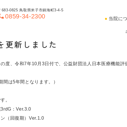
〒683-0825 鳥取県米子市錦海町3-4-5
all
0859-34-2300
当院に
を更新しました
の度、令和7年10月3日付で、公益財団法人日本医療機能
期間は5年間となります。）
です。
G：Ver.3.0
回復期）Ver.1.0